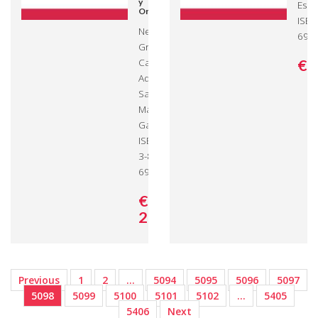
y
Esco
Ordenación
ISBN
Neldis
691
Granja
Castañeda,
€ 
Adriana
Saínz,
Maritza
García -
ISBN: 978-
3-8465-
6912-2
€
29,
00
Previous
1
2
…
5094
5095
5096
5097
5098
5099
5100
5101
5102
…
5405
5406
Next