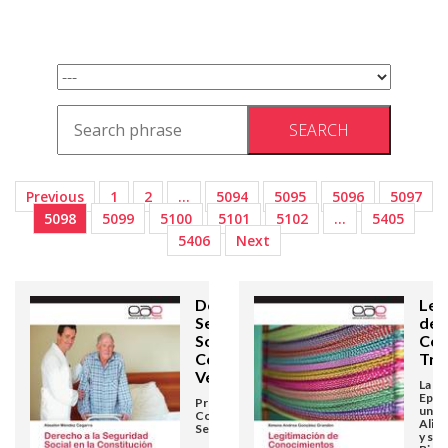
Previous
1
2
…
5094
5095
5096
5097
5098
5099
5100
5101
5102
…
5405
5406
Next
Derecho a la
Leg
Seguridad
de
Social en la
Con
Constitución
Tra
Venezolana
La Va
Epis
Proceso
una T
Constituyente y
Alime
Seguridad Social
y su 