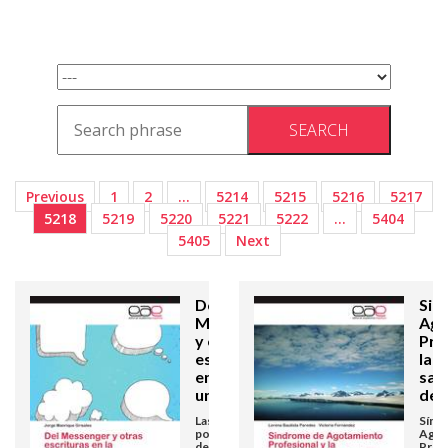
Previous
1
2
…
5214
5215
5216
5217
5218
5219
5220
5221
5222
…
5404
5405
Next
Del
Sin
Messenger
Ago
y otras
Pro
escrituras
la
en la
sat
universidad
del
Las
Sínd
posibilidades
Agot
de la multimedia
Prof