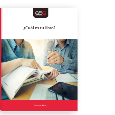
Lorem ipsum dolor sit amet, consectetuer adipiscing elit, sed diam nonummy
nibh euismod tincidunt ut laoreet dolore magna aliquam erat volutpat. Ut
wisi enim ad minim veniam, quis nostrud exerci tation ullamcorper suscipit
lobortis nisl ut aliquip ex ea commodo consequat. Duis autem vel eum iriure
dolor in hendrerit in vulputate velit esse molestie consequat, vel illum dolore
¿Cuál es tu libro?
eu feugiat nulla facilisis at vero et accumsan et iusto odio dignissim qui
blandit praesent luptatum zzril delenit augue duis dolore te feugait nulla
facilisi. Lorem ipsum dolor sit amet, consectetuer adipiscing elit, sed diam
nonummy nibh euismod tincidunt ut laoreet dolore magna aliquam erat
volutpat.
Vis solum brute regione ea, pri labitur laboramus ex. Ne autem sententiae
sea, nec te vivendo placerat. Duo rationibus scriptorem repudiandae te, his
minimum prodesset pertinacia no, his docendi denique suscipit no. Et eos
ancillae suscipit percipitur, iudico mnesarchum intellegam sed in. Ex alia
omnes tractatos mei.
978-3-xxx-xxxxx-x
Hacerse
Autor