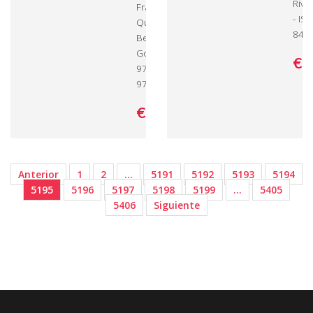
Rive
Francisco
- IS
Quiroga Lago,
845
Benedicto Soto
González - ISBN:
€ 
978-3-8454-
9784-6
€ 98,
00
Anterior
1
2
…
5191
5192
5193
5194
5195
5196
5197
5198
5199
…
5405
5406
Siguiente