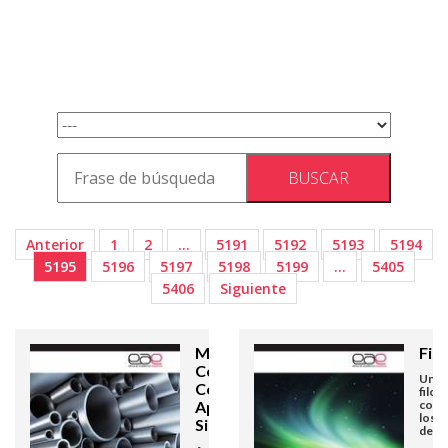
Anterior
1
2
…
5191
5192
5193
5194
5195
5196
5197
5198
5199
…
5405
5406
Siguiente
Mantenimiento
Fis
Centrado en la
Una 
Confiabilidad
filos
Aplicado a la
cons
los 
Siderúrgica
de la 