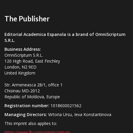
The Publisher
Editorial Academica Espanola is a brand of OmniScriptum
S.R.L.
Business Address:
OmniScriptum S.R.L.
120 High Road, East Finchley
London, N2 9ED
United Kingdom
Str. Armeneasca 28/1, office 1
Chisinau MD-2012
Republic of Moldova, Europe
Registration number:
1018600021562
Managing Directors:
Virtoria Ursu, Ieva Konstantinova
This imprint also applies to:
https://www.fb.com/omniscriptum