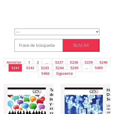
Anterior
1
2
…
5237
5238
5239
5240
5241
5242
5243
5244
5245
…
5405
5406
Siguiente
Tecnologías
Haci
de
Des
información
Sos
y empresas
Líqu
con
Ióni
capacidad
catal