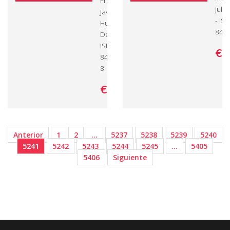
Francisco
Juli
Javier
- IS
Huertas
845
Delgado -
ISBN: 978-3-
€ 
8443-3850-
8
€ 79,
00
Anterior
1
2
…
5237
5238
5239
5240
5241
5242
5243
5244
5245
…
5405
5406
Siguiente