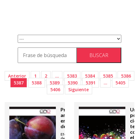
Anterior
1
2
…
5383
5384
5385
5386
5387
5388
5389
5390
5391
…
5405
5406
Siguiente
Propiedades
Un
antioxidantes
polí
en ciruelas
cien
desecadas
tec
con
Efecto del
el 
deshidratado en la