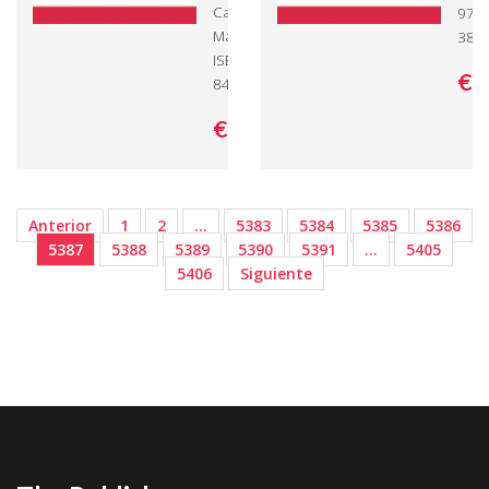
Cazarín
978-
Martínez -
382
ISBN: 978-3-
€ 
8443-3824-9
€ 68,
00
Anterior
1
2
…
5383
5384
5385
5386
5387
5388
5389
5390
5391
…
5405
5406
Siguiente