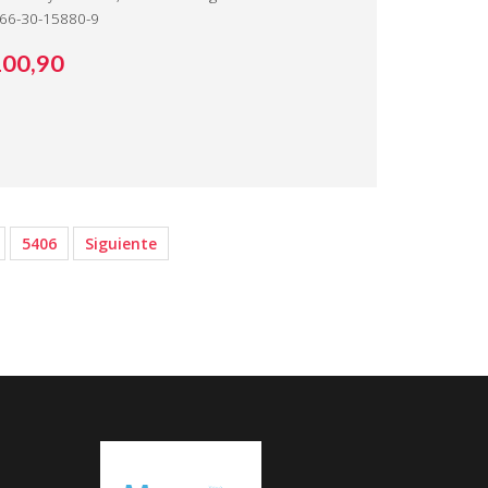
66-30-15880-9
100,
90
5406
Siguiente