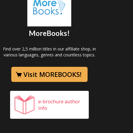
MoreBooks!
Find over 2,5 million titles in our affiliate shop, in
various languages, genres and countless topics.
Visit MOREBOOKS!
e-brochure author
info