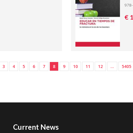
978-
€ 
3
4
5
6
7
8
9
10
11
12
…
5405
Current News