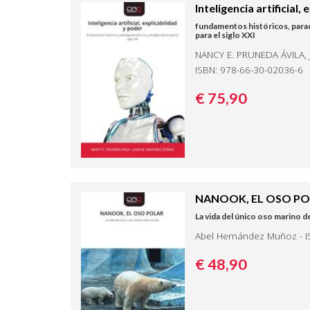
Inteligencia artificial,
fundamentos históricos, parad
para el siglo XXI
NANCY E. PRUNEDA ÁVILA, 
ISBN: 978-66-30-02036-6
€ 75,
90
NANOOK, EL OSO P
La vida del único oso marino 
Abel Hernández Muñoz - I
€ 48,
90