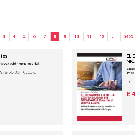
3
4
5
6
7
8
9
10
11
12
…
5405
ites
EL 
NIC
y navegación empresarial
Análi
 978-66-30-16203-5
inter
Cesa
€ 