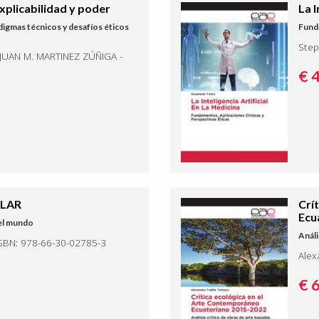
 explicabilidad y poder
La I
igmas técnicos y desafíos éticos
Funda
Step
JUAN M. MARTINEZ ZÚÑIGA -
€ 
OLAR
Crí
Ecu
del mundo
Análi
SBN: 978-66-30-02785-3
Alex
€ 