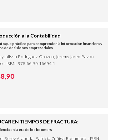
roducción a la Contabilidad
foque práctico para comprender la información financiera y
ma de decisiones empresariales
ey Julissa Rodríguez Orozco, Jeremy Jared Pavón
o - ISBN: 978-66-30-16694-1
48,
90
CAR EN TIEMPOS DE FRACTURA:
olencia en la era de los boomers
el Serey Araneda, Patricia Zuñiga Rocamora - ISBN: