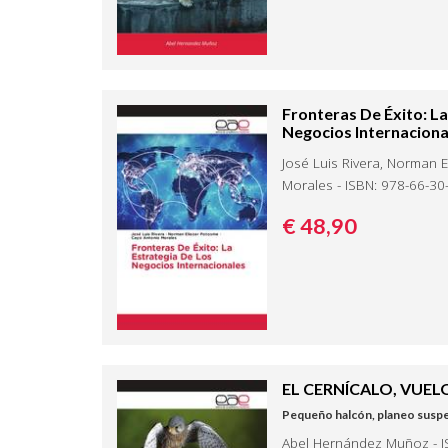
Fronteras De Éxito: La
Negocios Internaciona
José Luis Rivera, Norman 
Morales - ISBN: 978-66-30
€ 48,
90
EL CERNÍCALO, VUEL
Pequeño halcón, planeo suspend
Abel Hernández Muñoz - I