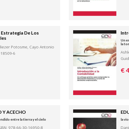
 Estrategia De Los
Int
les
Un en
la to
Eliezer Potosme, Cayo Antonio
Ashl
-18509-6
Guid
€ 
O Y ACECHO
EDU
ido entre la tierra y el cielo
la vi
SBN: 978-66-30-16950-8
Dani