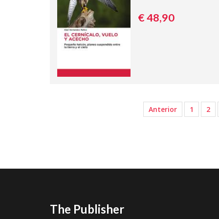
€ 48,
90
Anterior
1
2
The Publisher