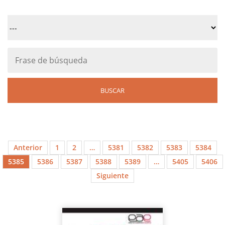
Anterior
1
2
…
5381
5382
5383
5384
5385
5386
5387
5388
5389
…
5405
5406
Siguiente