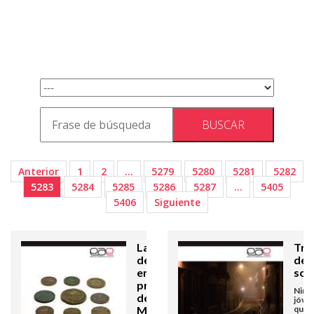
Anterior
1
2
…
5279
5280
5281
5282
5283
5284
5285
5286
5287
…
5405
5406
Siguiente
La minería
Tra
de cobre
de 
en la
soci
provincia
Niños
de
jóve
Michoacán
quien