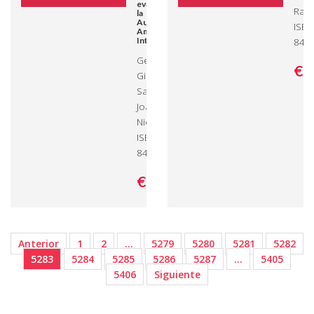
evaluación de
Raul
la
Autorización
ISBN
Ambiental
Integrada
845
Germán
€ 
Giner
Santonja,
Joaquín
Niclós -
ISBN: 978-3-
8443-4686-2
€ 79,
00
Anterior
1
2
…
5279
5280
5281
5282
5283
5284
5285
5286
5287
…
5405
5406
Siguiente