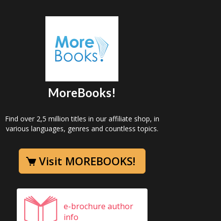
MoreBooks!
Find over 2,5 million titles in our affiliate shop, in
various languages, genres and countless topics.
Visit MOREBOOKS!
e-brochure author
info