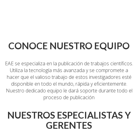
CONOCE NUESTRO EQUIPO
EAE
se especializa en la publicación de trabajos científicos.
Utiliza la tecnología más avanzada y se compromete a
hacer que el valioso trabajo de estos investigadores esté
disponible en todo el mundo, rápida y eficientemente.
Nuestro dedicado equipo le dará soporte durante todo el
proceso de publicación
NUESTROS ESPECIALISTAS Y
Taoufiq El
Christopher
Reinis Rauda
Hajji
Schulligen
Business
GERENTES
Business
Software
Development
Development
Engineer
Manager
Ecaterina
Indra
Elena Fulga
Gaina
Bondarenko
Ieva