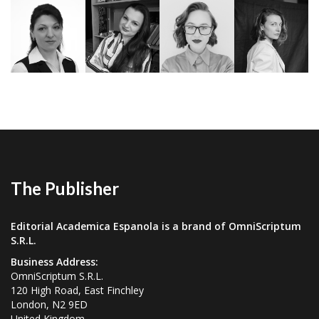
Pupiro Cruz
Ciobanu
Gutu
Guritanu
The Publisher
Editorial Academica Espanola is a brand of OmniScriptum
S.R.L.
Business Address:
OmniScriptum S.R.L.
120 High Road, East Finchley
London, N2 9ED
United Kingdom